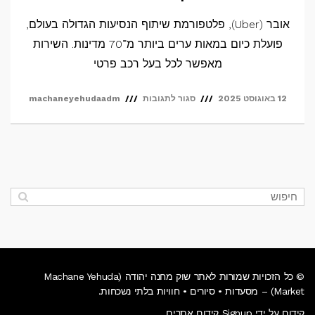
אובר (Uber), פלטפורמת שיתוף הנסיעות הגדולה בעולם,
פועלת כיום במאות ערים ביותר מ־70 מדינות. השירות
מאפשר לכל בעל רכב פרטי
על
12 באוגוסט 2025
סגור לתגובות
machaneyehudaadm
למה
אין
אובר
בישראל?
© כל הזכויות שמורות לאתר שוק מחנה יהודה (Machane Yehuda
Market) – מסעדות • סיורים • חוויות בלתי נשכחות.
קידום על ידי Signup קידום אתרים